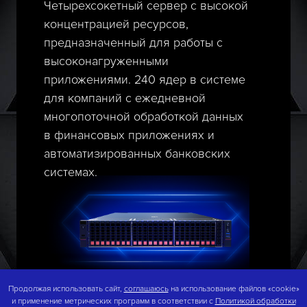
Четырехсокетный сервер с высокой
концентрацией ресурсов,
предназначенный для работы с
высоконагруженными
приложениями. 240 ядер в системе
для компаний с ежедневной
многопоточной обработкой данных
в финансовых приложениях и
автоматизированных банковских
системах.
Продолжая использовать сайт,
Продолжая использовать сайт,
соглашаюсь
соглашаюсь
на использование файлов «cookie»
на использование файлов «cookie»
Познакомьтесь с V240 G3
и применение метрических программ в соответствии с
и применение метрических программ в соответствии с
Политикой обработки
Политикой обработки