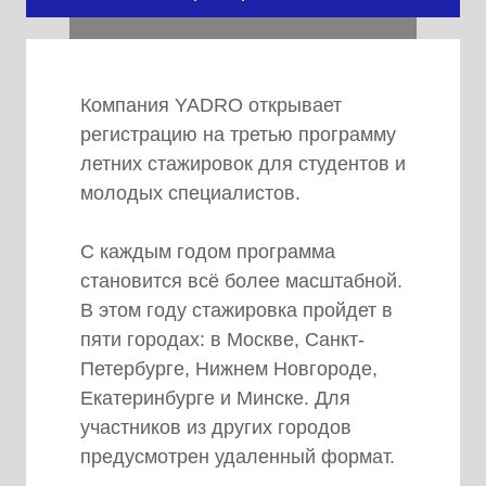
YADRO
Ведущая российская
Компания YADRO открывает
технологическая компания
регистрацию на третью программу
разработчик и производитель
летних стажировок для студентов и
вычислительных систем, платформ
молодых специалистов.
обработки и хранения данных.
Продуктовый портфель компании
С каждым годом программа
YADRO включает
становится всё более масштабной.
высокопроизводительные серверы
В этом году стажировка пройдет в
пяти городах: в Москве, Санкт-
VESNIN, сервера стандартной
Петербурге, Нижнем Новгороде,
архитектуры VEGMAN, и
Екатеринбурге и Минске. Для
семейство систем хранения
участников из других городов
данных TATLIN. R&D центры
предусмотрен удаленный формат.
находятся в Москве и Санкт-