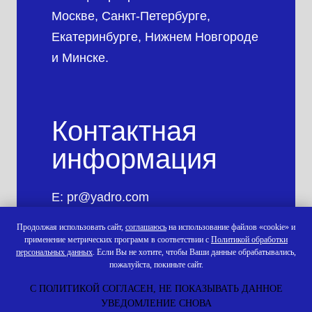
Москве, Санкт-Петербурге,
Екатеринбурге, Нижнем Новгороде
и Минске.
Контактная
информация
E:
pr@yadro.com
T: +7 495 540 5055
Продолжая использовать сайт,
соглашаюсь
на использование файлов «cookie» и
W:
yadro.com
применение метрических программ в соответствии с
Политикой обработки
персональных данных
. Если Вы не хотите, чтобы Ваши данные обрабатывались,
пожалуйста, покиньте сайт.
С ПОЛИТИКОЙ СОГЛАСЕН, НЕ ПОКАЗЫВАТЬ ДАННОЕ
УВЕДОМЛЕНИЕ СНОВА