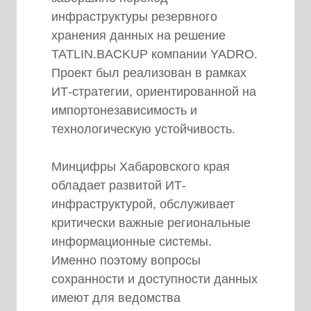
инфраструктуры резервного
данных TATLIN. R&D центры
хранения данных на решение
находятся в Москве и Санкт-
TATLIN.BACKUP компании YADRO.
Петербурге, собственная
Проект был реализован в рамках
производственная площадка
ИТ-стратегии, ориентированной на
расположена в Московской
импортонезависимость и
области.
технологическую устойчивость.
Минцифры Хабаровского края
обладает развитой ИТ-
инфраструктурой, обслуживает
критически важные региональные
информационные системы.
Именно поэтому вопросы
сохранности и доступности данных
имеют для ведомства